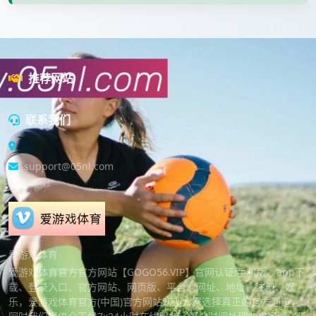
推荐网站
联系我们
support@05nl.com
爱游戏体育
爱游戏体育官方官方网站【GOGO56.VIP】官网认证:手机版、app下
载、登录入口、官方网站、网页版、平台、网址、地址、注册、娱
乐，爱游戏体育官方(中国)官方网站欢迎大家选择真正的官方通道，